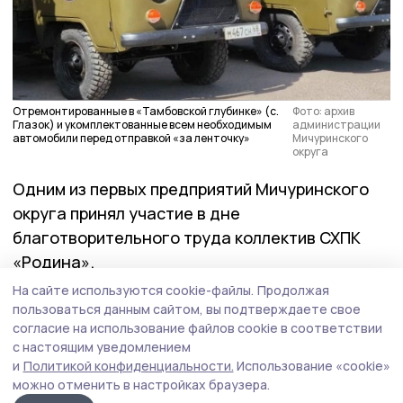
Отремонтированные в «Тамбовской глубинке» (с.
Фото: архив
Глазок) и укомплектованные всем необходимым
администрации
автомобили перед отправкой «за ленточку»
Мичуринского
округа
Одним из первых предприятий Мичуринского
округа принял участие в дне
благотворительного труда коллектив СХПК
«Родина».
На сайте используются cookie-файлы.
Продолжая
пользоваться данным сайтом, вы подтверждаете свое
– Мы посчитали своим долгом
согласие на использование файлов cookie в соответствии
незамедлительно откликнуться на этот
с настоящим уведомлением
призыв. В рамках данной инициативы наше
и
Политикой конфиденциальности.
Использование «cookie»
предприятие перечислило средства от
можно отменить в настройках браузера.