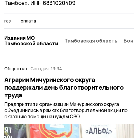
Тамбов». ИНН 6831020409
газ
оплата
Издания МО
Тамбовская область
Бонд
Тамбовской области
Общество
Сегодня, 13:34
Аграрии Мичуринского округа
поддержали день благотворительного
труда
Предприятия и организации Мичуринского округа
объединились в рамках благотворительной акции по
оказанию помощи на нужды СВО.