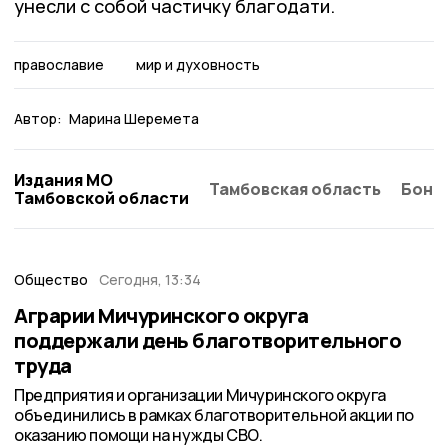
унесли с собой частичку благодати.
православие
мир и духовность
Автор:
Марина Шеремета
Издания МО
Тамбовская область
Бонд
Тамбовской области
Общество
Сегодня, 13:34
Аграрии Мичуринского округа
поддержали день благотворительного
труда
Предприятия и организации Мичуринского округа
объединились в рамках благотворительной акции по
оказанию помощи на нужды СВО.