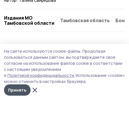
Автор:
Галина Свиридова
Издания МО
Тамбовская область
Бонд
Тамбовской области
Общество
Вчера, 17:31
На сайте используются cookie-файлы.
Продолжая
Мичуринцев проконсультируют по
пользоваться данным сайтом, вы подтверждаете свое
вопросам качества и безопасности
согласие на использование файлов cookie в соответствии
с настоящим уведомлением
детских товаров
и
Политикой конфиденциальности.
Использование «cookie»
Центр гигиены и эпидемиологии в Тамбовской области
можно отменить в настройках браузера.
консультирует граждан по вопросам качества и
Принять
безопасности детских товаров и школьных
принадлежностей.