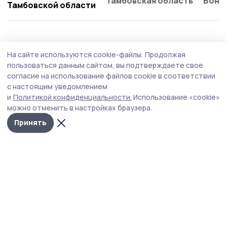
Тамбовская область
Бонд
Тамбовской области
Общество
Вчера, 15:12
На сайте используются cookie-файлы.
Продолжая
Клуб «Тепло маминых рук» открыли в
пользоваться данным сайтом, вы подтверждаете свое
Мичуринском округе
согласие на использование файлов cookie в соответствии
с настоящим уведомлением
Клуб стал седьмой площадкой, созданной в
и
Политикой конфиденциальности.
Использование «cookie»
муниципалитетах Тамбовской области по инициативе
можно отменить в настройках браузера.
филиала фонда «Защитники Отечества».
Принять