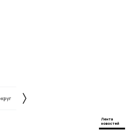
округ
Жердевский округ
Знаменский округ
Лента
новостей