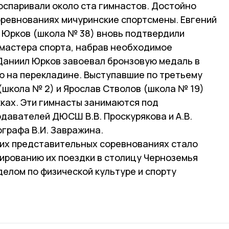
оспаривали около ста гимнастов. Достойно
оревнованиях мичуринские спортсмены. Евгений
л Юрков (школа № 38) вновь подтвердили
 мастера спорта, набрав необходимое
 Даниил Юрков завоевал бронзовую медаль в
ю на перекладине. Выступавшие по третьему
(школа № 2) и Ярослав Стволов (школа № 19)
жках. Эти гимнасты занимаются под
давателей ДЮСШ В.В. Проскурякова и А.В.
графа В.И. Завражина.
тих представительных соревнованиях стало
рованию их поездки в столицу Черноземья
елом по физической культуре и спорту