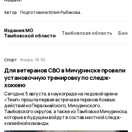
Автор:
Подготовила Юлия Рыбакова.
Издания МО
Тамбовская область
Бонд
Тамбовской области
Спорт
Вчера, 16:55
Для ветеранов СВО в Мичуринске провели
установочную тренировку по следж-
хоккею
Сегодня, 5 августа, в наукограде на ледовой арене
«Темп» прошла первая встреча ветеранов боевых
действий из Первомайского, Мичуринского,
Тамбовского округов, а также из Тамбова и Мичуринска,
которые в будущем войдут в состав местной следж-
хоккейной команды.