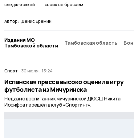
следж-хоккей
своих не бросаем
Автор:
Денис Ерёмин
Издания МО
Тамбовская область
Бонд
Тамбовской области
Спорт
30 июля , 13:24
Испанская пресса высоко оценила игру
футболиста из Мичуринска
Недавно воспитанник мичуринской ДЮСШ Никита
Иосифов перешёл в клуб «Спортинг».