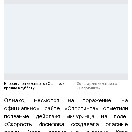
Вторая игра хихонцев с «Сельтой»
Фото: архив хихонского
прошла в субботу
«Спортинга»
Однако, несмотря на поражение, на
официальном сайте «Спортинга» отметили
полезные действия мичуринца на поле:
«Скорость Иосифова создавала опасные
атаки. Удар россиянина вынудил Кока