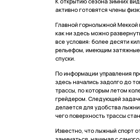
К открытию сезона зимних ви
активно готовятся члены физ
Главной горнолыжной Меккой 
как ни здесь можно развернут
все условия: более десяти к
рельефом, имеющим затяжные
спуски.
По информации управления пр
здесь начались задолго до то
трассы, по которым летом ко
грейдером. Следующей задаче
делается для удобства лыжник
чего поверхность трассы стан
Известно, что лыжный спорт о
заниматься, начиная с самого