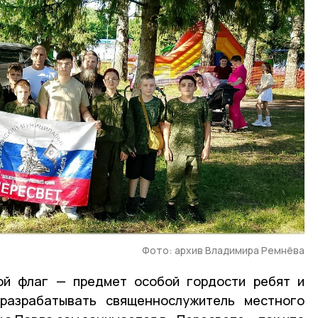
Фото: архив Владимира Ремнёва
вой флаг — предмет особой гордости ребят и
 разрабатывать священнослужитель местного