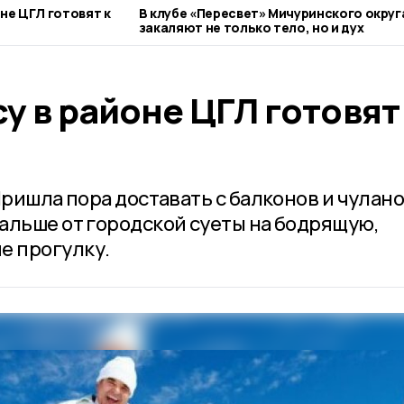
не ЦГЛ готовят к
В клубе «Пересвет» Мичуринского округ
закаляют не только тело, но и дух
 в районе ЦГЛ готовят
Пришла пора доставать с балконов и чулан
альше от городской суеты на бодрящую,
 прогулку.