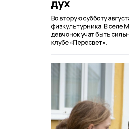
дух
Во вторую субботу авгус
физкультурника. В селе 
девчонок учат быть сил
клубе «Пересвет».