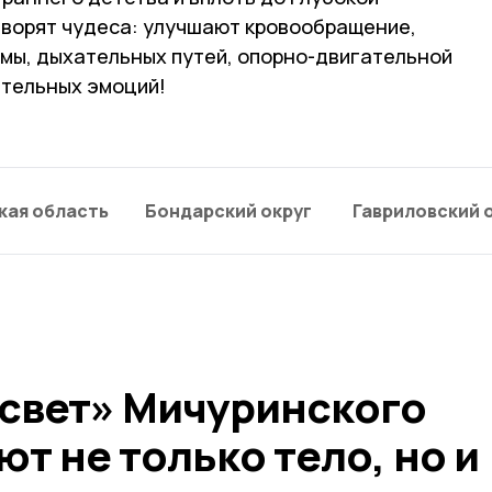
 творят чудеса: улучшают кровообращение,
емы, дыхательных путей, опорно-двигательной
ительных эмоций!
кая область
Бондарский округ
Гавриловский 
есвет» Мичуринского
ют не только тело, но и