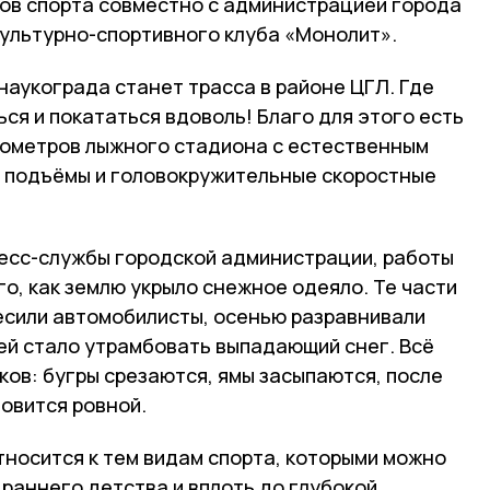
дов спорта совместно с администрацией города
культурно-спортивного клуба «Монолит».
наукограда станет трасса в районе ЦГЛ. Где
ься и покататься вдоволь! Благо для этого есть
илометров лыжного стадиона с естественным
 подъёмы и головокружительные скоростные
есс-службы городской администрации, работы
го, как землю укрыло снежное одеяло. Те части
лесили автомобилисты, осенью разравнивали
й стало утрамбовать выпадающий снег. Всё
ов: бугры срезаются, ямы засыпаются, после
овится ровной.
тносится к тем видам спорта, которыми можно
 раннего детства и вплоть до глубокой