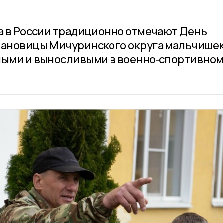
та в России традиционно отмечают День
Мановицы Мичуринского округа мальчишек
ьными и выносливыми в военно‑спортивно