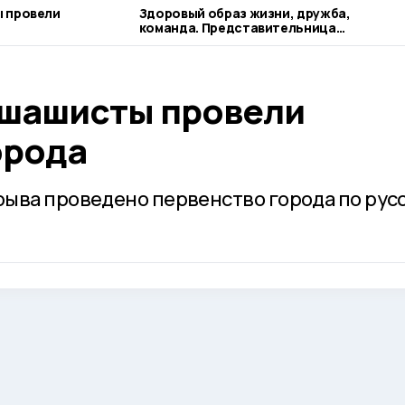
 провели
Здоровый образ жизни, дружба,
команда. Представительница
наукограда рассказывает о своих
профессиональных ориентирах
шашисты провели
орода
ыва проведено первенство города по рус