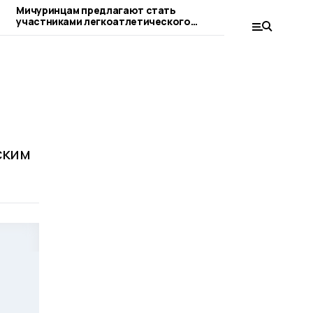
Мичуринцам предлагают стать
Для ветеранов
участниками легкоатлетического
провели устан
пробега
следж-хоккею
ским