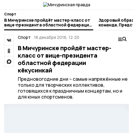
Спорт
В Мичуринске пройдёт мастер-класс от
Здоровый образ
вице-президента областной федерации
команда. Пред
кёкусинкай
наукограда рас
профессиональ
Спорт
18 декабря 2016, 12:20
В Мичуринске пройдёт мастер-
класс от вице-президента
областной федерации
кёкусинкай
Предновогодние дни – самые напряжённые не
только для творческих коллективов,
готовящихся к праздничным концертам, но и
для юных спортсменов.