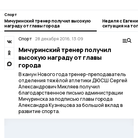
Спорт
Мичуринский тренер получил высокую
Неделя с Евген
награду от главы города
ситуация на то
городе и приор
Спорт
28 декабря 2016, 13:09
Мичуринский тренер получил
высокую награду от главы
города
В канун Нового года тренер-преподаватель
отделения тяжёлой атлетики ДЮСШ Сергей
Александрович Микляев получил
благодарственное письмо администрации
Мичуринска за подписью главы города
Александра Кузнецова за большой вклад в
развитие спорта.