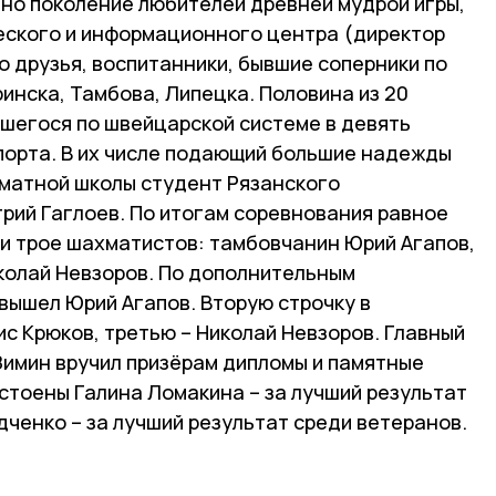
дно поколение любителей древней мудрой игры,
еского и информационного центра (директор
го друзья, воспитанники, бывшие соперники по
инска, Тамбова, Липецка. Половина из 20
вшегося по швейцарской системе в девять
спорта. В их числе подающий большие надежды
матной школы студент Рязанского
рий Гаглоев. По итогам соревнования равное
ли трое шахматистов: тамбовчанин Юрий Агапов,
колай Невзоров. По дополнительным
вышел Юрий Агапов. Вторую строчку в
с Крюков, третью – Николай Невзоров. Главный
Зимин вручил призёрам дипломы и памятные
стоены Галина Ломакина – за лучший результат
ченко – за лучший результат среди ветеранов.