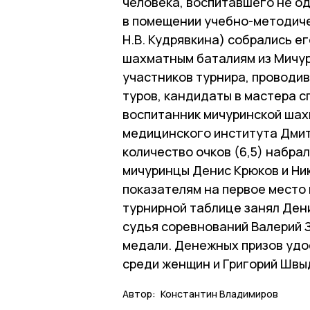
человека, воспитавшего не о
в помещении учебно-методич
Н.В. Кудрявкина) собрались е
шахматным баталиям из Мичур
участников турнира, проводи
туров, кандидаты в мастера 
воспитанник мичуринской шах
медицинского института Дмит
количество очков (6,5) набра
мичуринцы Денис Крюков и Ни
показателям на первое место 
турнирной таблице занял Дени
судья соревнований Валерий 
медали. Денежных призов удо
среди женщин и Григорий Швыд
Автор:
Константин Владимиров