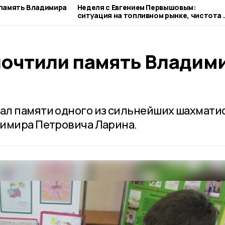
память Владимира
Неделя с Евгением Первышовым:
ситуация на топливном рынке, чистота 
городе и приоритеты образования
очтили память Владим
ал памяти одного из сильнейших шахмати
димира Петровича Ларина.