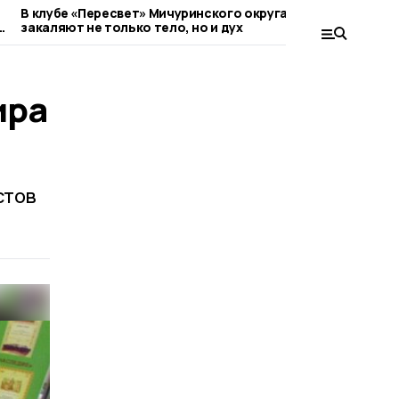
В клубе «Пересвет» Мичуринского округа
Здоровый обра
в
закаляют не только тело, но и дух
команда. Пре
наукограда ра
профессионал
ира
стов