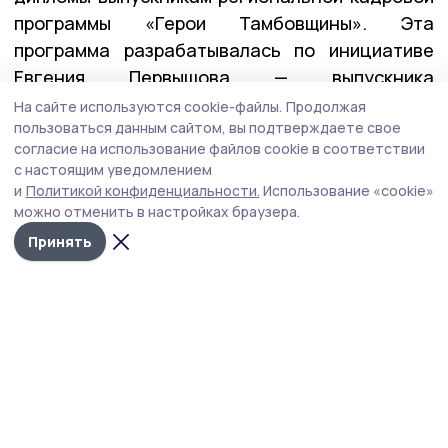
программы «Герои Тамбовщины». Эта
программа разрабатывалась по инициативе
Евгения Первышова — выпускника
федеральной программы «Время героев», и
На сайте используются cookie-файлы.
Продолжая
пользоваться данным сайтом, вы подтверждаете свое
реализовывалась вместе с его коллегами по
согласие на использование файлов cookie в соответствии
программе — Алексеем Кондратьевым и
с настоящим уведомлением
Константином Кутейниковым. Заявку в
и
Политикой конфиденциальности.
Использование «cookie»
программу подали почти 400 участников и
можно отменить в настройках браузера.
ветеранов СВО. После всех вступительных
Принять
испытаний участниками первого потока стали
27 ребят.
— У них уже есть важные управленческие
качества: умение принимать решения в самых
сложных ситуациях, брать на себя
ответственность и работать в команде. А