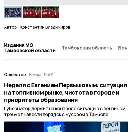
Автор:
Константин Владимиров
Издания МО
Тамбовская область
Бонд
Тамбовской области
Общество
Вчера, 15:01
Неделя с Евгением Первышовым: ситуация
на топливном рынке, чистота в городе и
приоритеты образования
Губернатор держит на контроле ситуацию с бензином,
требует навести порядок с мусором в Тамбове.