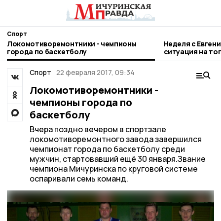
Спорт
Локомотиворемонтники - чемпионы
Неделя с Евген
города по баскетболу
ситуация на то
городе и приор
Спорт
22 февраля 2017, 09:34
Локомотиворемонтники -
чемпионы города по
баскетболу
Вчера поздно вечером в спортзале
локомотиворемонтного завода завершился
чемпионат города по баскетболу среди
мужчин, стартовавший ещё 30 января.Звание
чемпиона Мичуринска по круговой системе
оспаривали семь команд.