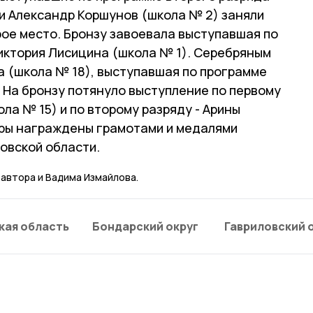
 и Александр Коршунов (школа № 2) заняли
рое место. Бронзу завоевала выступавшая по
иктория Лисицина (школа № 1). Серебряным
а (школа № 18), выступавшая по программе
 На бронзу потянуло выступление по первому
ла № 15) и по второму разряду - Арины
ёры награждены грамотами и медалями
овской области.
автора и Вадима Измайлова.
кая область
Бондарский округ
Гавриловский 