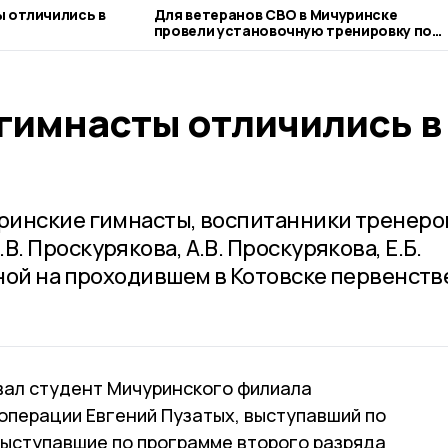
 отличились в
Для ветеранов СВО в Мичуринске
провели установочную тренировку по
следж-хоккею
гимнасты отличились в
ринские гимнасты, воспитанники тренеро
 Проскурякова, А.В. Проскурякова, Е.Б.
ной на проходившем в Котовске первенств
вал студент Мичуринского филиала
операции Евгений Пузатых, выступавший по
Выступавшие по программе второго разряда