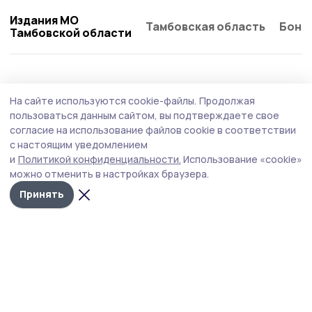
Издания МО
Тамбовская область
Бонд
Тамбовской области
Статья
8 августа , 09:25
На сайте используются cookie-файлы.
Продолжая
В клубе «Пересвет» Мичуринского округа
пользоваться данным сайтом, вы подтверждаете свое
закаляют не только тело, но и дух
согласие на использование файлов cookie в соответствии
с настоящим уведомлением
Во вторую субботу августа в России традиционно
и
Политикой конфиденциальности.
Использование «cookie»
отмечают День физкультурника. В селе Мановицы
можно отменить в настройках браузера.
Мичуринского округа мальчишек и девчонок учат быть
сильными и выносливыми в военно‑спортивном клубе
Принять
«Пересвет».