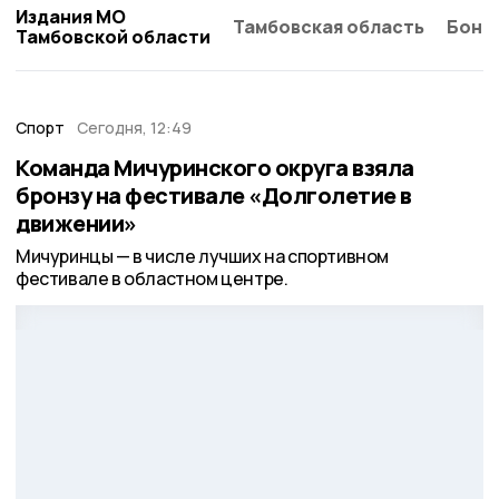
Издания МО
Тамбовская область
Бонд
Тамбовской области
Спорт
Сегодня, 12:49
Команда Мичуринского округа взяла
бронзу на фестивале «Долголетие в
движении»
Мичуринцы — в числе лучших на спортивном
фестивале в областном центре.