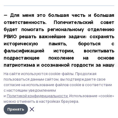
— Для меня это большая честь и большая
ответственность. Попечительский совет
будет помогать региональному отделению
РВИО решать важнейшие задачи: сохранять
историческую память, бороться с
фальсификацией истории, воспитывать
подрастающее поколение на основе
патриотизма и осознанной гордости за нашу
великую Родину, — написал губернатор в
На сайте используются cookie-файлы.
Продолжая
своих соцсетях.
пользоваться данным сайтом, вы подтверждаете свое
согласие на использование файлов cookie в соответствии
с настоящим уведомлением
и
Политикой конфиденциальности.
Использование «cookie»
можно отменить в настройках браузера.
Принять