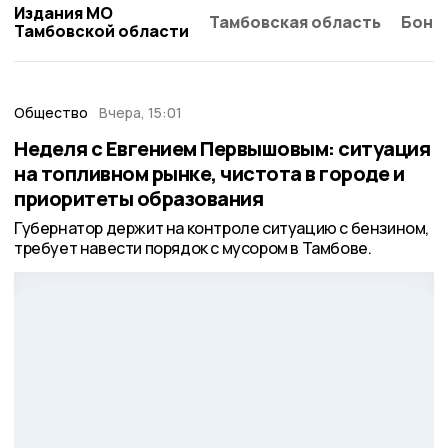
Издания МО
Тамбовская область
Бонд
Тамбовской области
Общество
Вчера, 15:01
Неделя с Евгением Первышовым: ситуация
на топливном рынке, чистота в городе и
приоритеты образования
Губернатор держит на контроле ситуацию с бензином,
требует навести порядок с мусором в Тамбове.