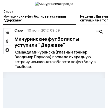
Спорт
Мичуринские футболисты уступили
Неделя с Евген
"Державе"
ситуация на то
городе и приор
Спорт
10 июля 2017, 09:39
Мичуринские футболисты
уступили "Державе"
Команда Мичуринска (главный тренер
Владимир Парусов) провела очередную
встречу чемпионата области по футболу в
Тамбове.