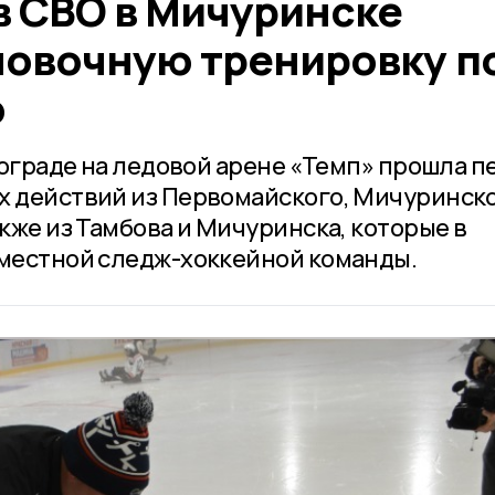
в СВО в Мичуринске
новочную тренировку п
ю
укограде на ледовой арене «Темп» прошла п
х действий из Первомайского, Мичуринско
акже из Тамбова и Мичуринска, которые в
 местной следж-хоккейной команды.