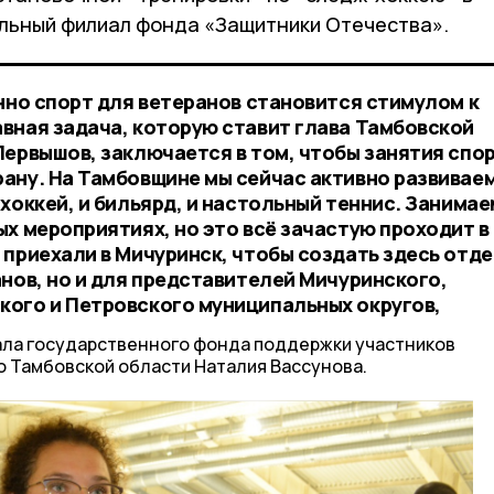
льный филиал фонда «Защитники Отечества».
нно спорт для ветеранов становится стимулом к
вная задача, которую ставит глава Тамбовской
Первышов, заключается в том, чтобы занятия спо
ану. На Тамбовщине мы сейчас активно развивае
хоккей, и бильярд, и настольный теннис. Занимае
х мероприятиях, но это всё зачастую проходит в
 приехали в Мичуринск, чтобы создать здесь отд
нов, но и для представителей Мичуринского,
ого и Петровского муниципальных округов,
ала государственного фонда поддержки участников
о Тамбовской области Наталия Вассунова.