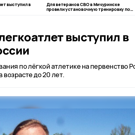
ет выступил в
Для ветеранов СВО в Мичуринске
провели установочную тренировку по
следж-хоккею
легкоатлет выступил в
оссии
вания по лёгкой атлетике на первенство Р
 возрасте до 20 лет.