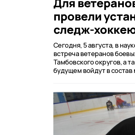
Для ветерано
провели уста
следж-хокке
Сегодня, 5 августа, в на
встреча ветеранов боевы
Тамбовского округов, а т
будущем войдут в состав