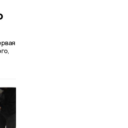
о
ервая
го,