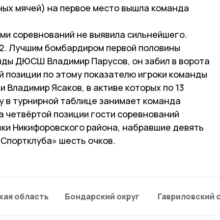
ных мячей) на первое место вышла команда
ми соревнований не выявила сильнейшего.
:2. Лучшим бомбардиром первой половины
нды ДЮСШ Владимир Парусов, он забил в ворота
ой позиции по этому показателю игроки команды
 Владимир Ясаков, в активе которых по 13
ку в турнирной таблице занимает команда
а четвёртой позиции гости соревнований
ки Никифоровского района, набравшие девять
«Спортклуба» шесть очков.
кая область
Бондарский округ
Гавриловский 