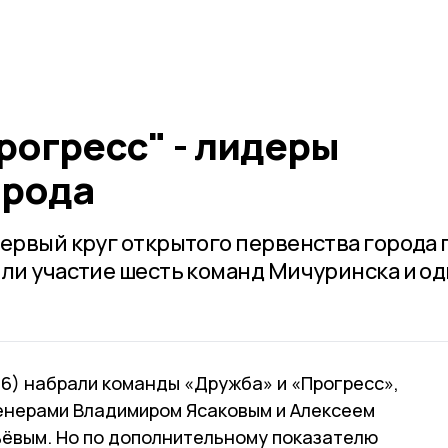
рогресс" - лидеры
орода
первый круг открытого первенства города 
яли участие шесть команд Мичуринска и од
16) набрали команды «Дружба» и «Прогресс»,
енерами Владимиром Ясаковым и Алексеем
ёвым. Но по дополнительному показателю