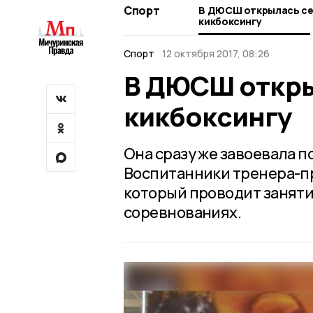
Спорт
В ДЮСШ открылась се
кикбоксингу
Спорт
12 октября 2017, 08:26
В ДЮСШ откры
кикбоксингу
Она сразу же завоевала 
Воспитанники тренера-п
который проводит занятия
соревнованиях.