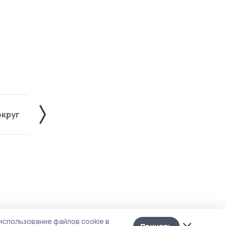
округ
Жердевский округ
Знаменский округ
Лента
10
использование файлов cookie в
новостей