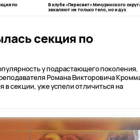
кция по
В клубе «Пересвет» Мичуринского округ
закаляют не только тело, но и дух
лась секция по
популярность у подрастающего поколения.
реподавателя Романа Викторовича Кромма
 в секции, уже успели отличиться на