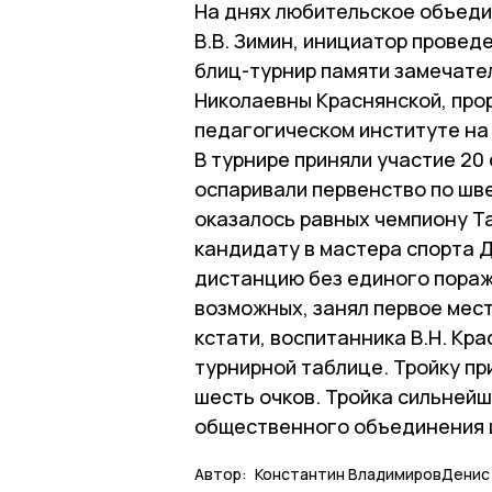
На днях любительское объед
В.В. Зимин, инициатор провед
блиц-турнир памяти замечате
Николаевны Краснянской, пр
педагогическом институте на
В турнире приняли участие 2
оспаривали первенство по шве
оказалось равных чемпиону Т
кандидату в мастера спорта 
дистанцию без единого пораже
возможных, занял первое мест
кстати, воспитанника В.Н. Кра
турнирной таблице. Тройку пр
шесть очков. Тройка сильней
общественного объединения 
Автор:
Константин ВладимировДенис 