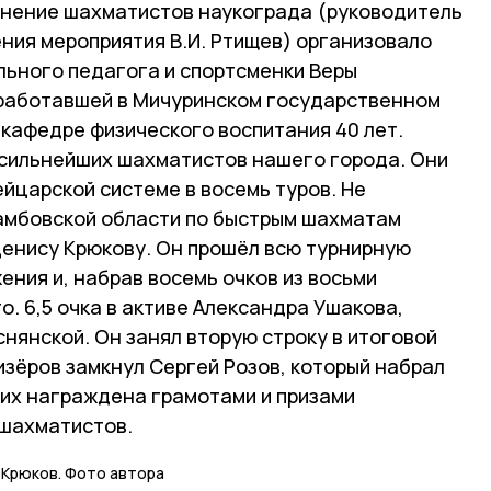
инение шахматистов наукограда (руководитель
ения мероприятия В.И. Ртищев) организовало
льного педагога и спортсменки Веры
оработавшей в Мичуринском государственном
 кафедре физического воспитания 40 лет.
0 сильнейших шахматистов нашего города. Они
йцарской системе в восемь туров. Не
амбовской области по быстрым шахматам
Денису Крюкову. Он прошёл всю турнирную
ния и, набрав восемь очков из восьми
о. 6,5 очка в активе Александра Ушакова,
снянской. Он занял вторую строку в итоговой
изёров замкнул Сергей Розов, который набрал
ших награждена грамотами и призами
шахматистов.
Крюков. Фото автора