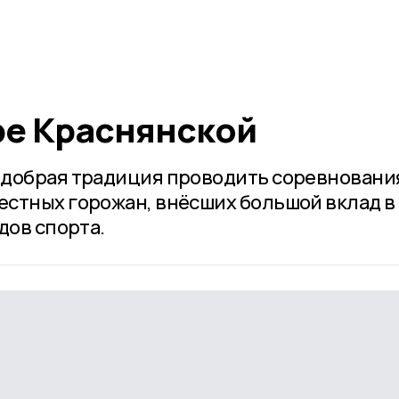
ре Краснянской
 добрая традиция проводить соревновани
стных горожан, внёсших большой вклад в
дов спорта.