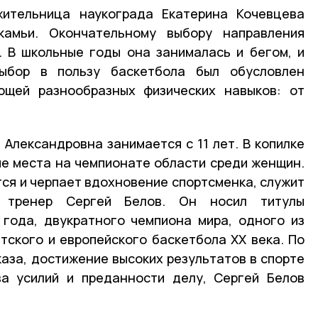
жительница наукограда Екатерина Кочевцева
камьи. Окончательному выбору направления
. В школьные годы она занималась и бегом, и
Выбор в пользу баскетбола был обусловлен
ющей разнообразных физических навыков: от
 Александровна занимается с 11 лет. В копилке
е места на чемпионате области среди женщин.
тся и черпает вдохновение спортсменка, служит
и тренер Сергей Белов. Он носил титулы
 года, двукратного чемпиона мира, одного из
тского и европейского баскетбола XX века. По
аза, достижение высоких результатов в спорте
ва усилий и преданности делу, Сергей Белов