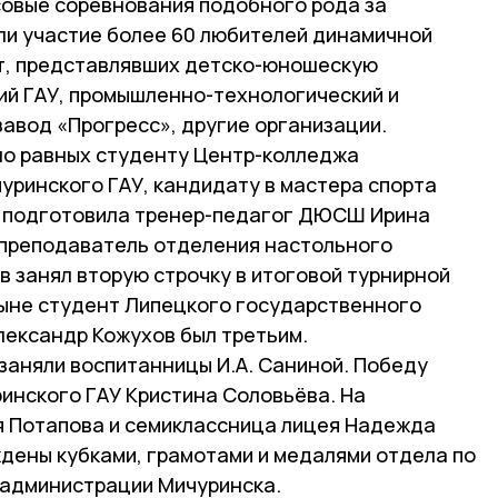
совые соревнования подобного рода за
яли участие более 60 любителей динамичной
лет, представлявших детско-юношескую
ий ГАУ, промышленно-технологический и
авод «Прогресс», другие организации.
ло равных студенту Центр-колледжа
уринского ГАУ, кандидату в мастера спорта
о подготовила тренер-педагог ДЮСШ Ирина
-преподаватель отделения настольного
занял вторую строчку в итоговой турнирной
 ныне студент Липецкого государственного
лександр Кожухов был третьим.
заняли воспитанницы И.А. Саниной. Победу
инского ГАУ Кристина Соловьёва. На
я Потапова и семиклассница лицея Надежда
дены кубками, грамотами и медалями отдела по
у администрации Мичуринска.