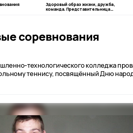
внования
Здоровый образ жизни, дружба,
команда. Представительница
наукограда рассказывает о своих
профессиональных ориентирах
ые соревнования
ышленно-технологического колледжа про
тольному теннису, посвящённый Дню наро