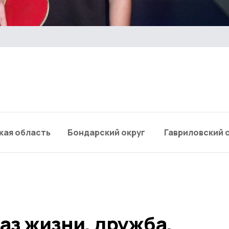
кая область
Бондарский округ
Гавриловский 
аз жизни, дружба,