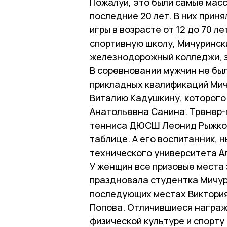
Пожалуй, это были самые мас
последние 20 лет. В них прин
игры в возрасте от 12 до 70 
спортивную школу, Мичуринск
железнодорожный колледжи, з
В соревновании мужчин не бы
прикладных квалификаций Мич
Виталию Кадушкину, которог
Анатольевна Санина. Тренер
тенниса ДЮСШ Леонид Рыжков 
таблице. А его воспитанник,
технического университета А
У женщин все призовые места 
праздновала студентка Мичур
последующих местах Виктори
Попова. Отличившиеся награж
физической культуре и спорт