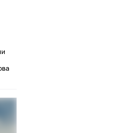
ми
рва