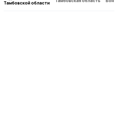
Тамбовская область
Бонд
Тамбовской области