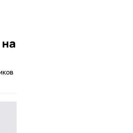
 на
иков