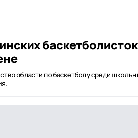
инских баскетболисток
ене
ство области по баскетболу среди школьн
ия.