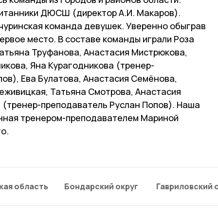
итанники ДЮСШ (директор А.И. Макаров).
чуринская команда девушек. Уверенно обыграв
первое место. В составе команды играли Роза
Татьяна Труфанова, Анастасия Мистрюкова,
икова, Яна Курагодникова (тренер-
ов), Ева Булатова, Анастасия Семёнова,
еживицкая, Татьяна Смотрова, Анастасия
 (тренер-преподаватель Руслан Попов). Наша
нная тренером-преподавателем Мариной
о.
кая область
Бондарский округ
Гавриловский 