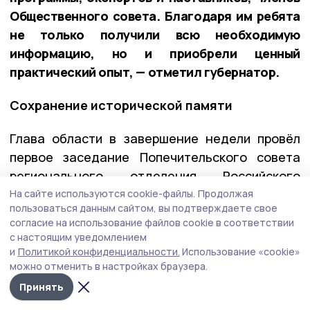
Общественного совета. Благодаря им ребята
не только получили всю необходимую
информацию, но и приобрели ценный
практический опыт, — отметил губернатор.
Сохранение исторической памяти
Глава области в завершение недели провёл
первое заседание Попечительского совета
регионального отделения Российского
военно-исторического общества в Тамбовской
На сайте используются cookie-файлы.
Продолжая
пользоваться данным сайтом, вы подтверждаете свое
области. В апреле председатель РВИО
согласие на использование файлов cookie в соответствии
Владимир Мединский предложил Евгению
с настоящим уведомлением
Первышову возглавить этот совет.
и
Политикой конфиденциальности.
Использование «cookie»
можно отменить в настройках браузера.
Принять
— Для меня это большая честь и большая