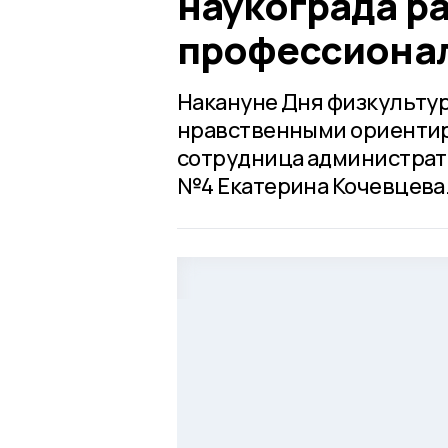
наукограда ра
профессионал
Накануне Дня физкультур
нравственными ориентир
сотрудница администрат
№4 Екатерина Кочевцева