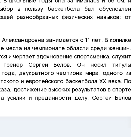
. В школьные годы она занималась и бегом, и
Выбор в пользу баскетбола был обусловлен
ющей разнообразных физических навыков: от
 Александровна занимается с 11 лет. В копилке
е места на чемпионате области среди женщин.
тся и черпает вдохновение спортсменка, служит
и тренер Сергей Белов. Он носил титулы
 года, двукратного чемпиона мира, одного из
тского и европейского баскетбола XX века. По
аза, достижение высоких результатов в спорте
ва усилий и преданности делу, Сергей Белов