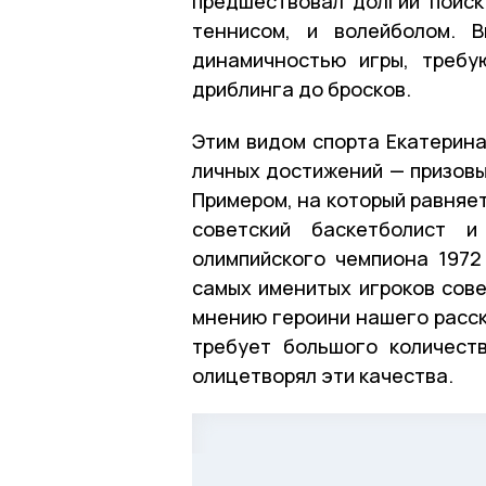
предшествовал долгий поиск
теннисом, и волейболом. 
динамичностью игры, требу
дриблинга до бросков.
Этим видом спорта Екатерина
личных достижений — призовы
Примером, на который равняе
советский баскетболист 
олимпийского чемпиона 1972
самых именитых игроков сове
мнению героини нашего расск
требует большого количест
олицетворял эти качества.