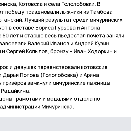
инска, Котовска и села Гололобовки. В
ет победу праздновали лыжники из Тамбова
рганский. Лучший результат среди мичуринских
уэт в составе Бориса Гурьева и Антона
е 50 лет и старше весь пьедестал почёта заняли
завоевали Валерий Иванов и Андрей Кузин,
 и Сергей Копылов, бронзу – Иван Ходоркин и
рок и девушек первенствовали котовские
и Дарья Попова (Гололобовка) и Арина
у призёров замкнули мичуринские лыжницы
 Радайкина.
дены грамотами и медалями отдела по
у администрации Мичуринска.