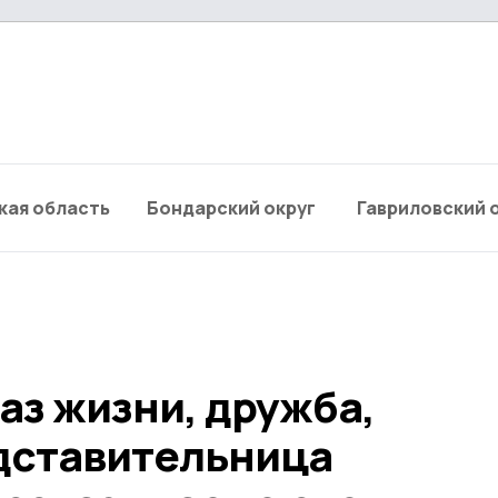
кая область
Бондарский округ
Гавриловский 
аз жизни, дружба,
дставительница