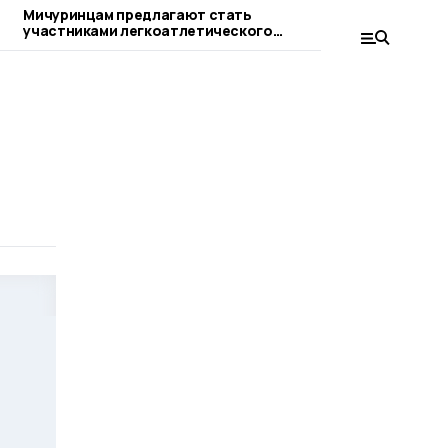
Мичуринцам предлагают стать
Для ветеранов
участниками легкоатлетического
провели устан
пробега
следж-хоккею