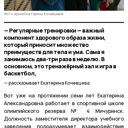
Фото: архив Екатерины Кочевцевой
— Регулярные тренировки — важный
компонент здорового образа жизни,
который приносит множество
преимуществ для тела и ума. Сама я
занимаюсь два-три раза в неделю. В
основном, это тренажёрный зал и игра в
баскетбол,
рассказывает Екатерина Кочевцева.
Вот уже на протяжении семи лет Екатерина
Александровна работает в спортивной школе
олимпийского резерва № 4 Мичуринск.
Должность заместителя директора учебного
заведения подразумевает взаимодействие