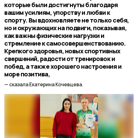
которые были достигнуты благодаря
вашим усилиям, упорству и любви к
спорту. Вы вдохновляете не только себя,
но и окружающих на подвиги, показывая,
как важны физические нагрузки и
стремление к самосовершенствованию.
Крепкого здоровья, новых спортивных
свершений, радости от тренировок и
побед, а также хорошего настроения и
море позитива,
сказала Екатерина Кочевцева.