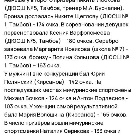
(ДЮСШ № 5, Тамбов, тренер М.А. Бурчалин).
Бронза досталась Никите Щеглову (ДЮСШ №
1, Тамбов) - 174 очка. В соревновании девушек
первенствовала Ксения Варфоломеева
(ДЮСШ №5, Тамбов) – 180 очков. Серебро
завоевала Маргарита Новикова (школа № 7) -
173 очка, бронзу - Полина Кольцова (ДЮСШ №
1, Тамбов) – 163 очка.
У мужчин I вне конкуренции был Юрий
Полянский (Кирсанов) - 142 очка. На
последующих местах мичуринские спортсмены
Михаил Бочков - 124 очка и Антон Подлеснов -
103 очка. У женщин самой результативной
была Мария Волошина (Кирсанов) - 165 очков.
В число призёров вошли мичуринские
спортсменки Наталия Серикова - 133 очка и