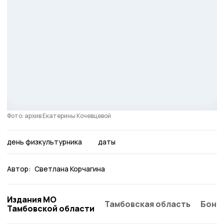
Фото: архив Екатерины Кочевцевой
день физкультурника
даты
Автор:
Светлана Корчагина
Издания МО
Тамбовская область
Бонд
Тамбовской области