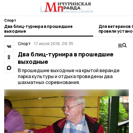
Спорт
Два блиц-турнира в прошедшие
Для ветеранов 
выходные
провели устано
следж-хоккею
Спорт
17 июля 2018, 09:35
Два блиц-турнира в прошедшие
выходные
В прошедшие выходные на крытой веранде
парка культуры и отдыха проведены два
шахматных соревнования.