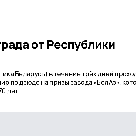
града от Республики
лика Беларусь) в течение трёх дней прохо
ир по дзюдо на призы завода «БелАз», кот
70 лет.