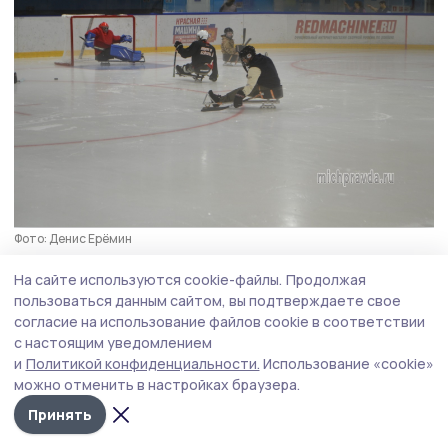
Фото: Денис Ерёмин
Пока что в Мичуринске следж-хоккеисты
На сайте используются cookie-файлы.
Продолжая
пользоваться данным сайтом, вы подтверждаете свое
начнут с одной тренировки в неделю. Их
согласие на использование файлов cookie в соответствии
количество может увеличиться в зависимости
с настоящим уведомлением
от того, как ветераны будут вовлекаться в
и
Политикой конфиденциальности.
Использование «cookie»
можно отменить в настройках браузера.
процесс.
Принять
Наставником команды стал Виталий Исаев,