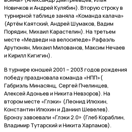
Новичков и Андрей Кулябин). Вторую строку в
турнирной таблице заняла «Команда калача»
(Артём Каятский, Андрей Шумаков, Вадим
Порядин, Михаил Карастелин). На третьем
месте «Медведи на велосипеде» Рафаэль
Арутюнян, Михаил Милованов, Максим Нечаев
и Кирилл Кигигин).
В турнире юношей 2001 – 2003 годов рождения
победу праздновала команда «НПП»(
Габриэль Минасянц, Сергей Пчелинцев,
Алексей Адоньев и Никита Невзоров). На
втором месте «Глэки» (Леонид Илюхин,
Константин Илюхин и Даниил Шевелев).
Бронзу завоевали «Глэки 2.0» (Глеб Кораблин,
Владимир Тутарский и Никита Харламов).