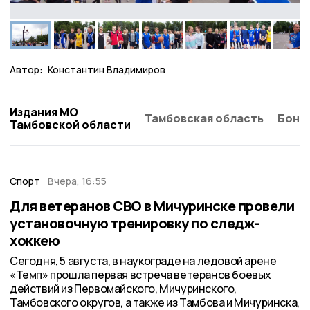
Автор:
Константин Владимиров
Издания МО
Тамбовская область
Бонд
Тамбовской области
Спорт
Вчера, 16:55
Для ветеранов СВО в Мичуринске провели
установочную тренировку по следж-
хоккею
Сегодня, 5 августа, в наукограде на ледовой арене
«Темп» прошла первая встреча ветеранов боевых
действий из Первомайского, Мичуринского,
Тамбовского округов, а также из Тамбова и Мичуринска,