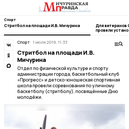
Спорт
Стритбол на площади И.В. Мичурина
Для ветеранов 
провели устано
следж-хоккею
Спорт
1 июля 2019, 11:33
Стритбол на площади И.В.
Мичурина
Отдел по физической культуре и спорту
администрации города, баскетбольный клуб
«Прогресс» и детско-юношеская спортивная
школа провели соревнования по уличному
баскетболу (стритболу), посвящённые Дню
молодёжи.