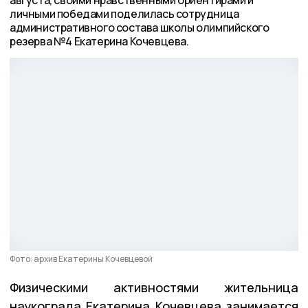
личными победами поделилась сотрудница
административного состава школы олимпийского
резерва №4 Екатерина Кочевцева.
Фото: архив Екатерины Кочевцевой
Физическими активностями жительница
наукограда Екатерина Кочевцева занимается