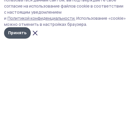
участниками легкоатлетического пробега
согласие на использование файлов cookie в соответствии
с настоящим уведомлением
В наукограде 5 сентября пройдёт VIII Мичуринский
и
Политикой конфиденциальности.
Использование «cookie»
легкоатлетический пробег, посвящённый Году
можно отменить в настройках браузера.
единства народов России.
Принять
На легкоатлетическом пробеге
Фото: архив редакции