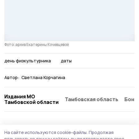
Фото: архив Екатерины Кочевцевой
день физкультурника
даты
Автор:
Светлана Корчагина
Издания МО
Тамбовская область
Бонд
Тамбовской области
Спорт
Сегодня, 09:33
На сайте используются cookie-файлы.
Продолжая
Мичуринцам предлагают стать
пользоваться данным сайтом, вы подтверждаете свое