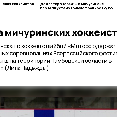
нских хоккеистов
Для ветеранов СВО в Мичуринске
провели установочную тренировку по
следж-хоккею
а мичуринских хоккеис
ска по хоккею с шайбой «Мотор» одержал
ных соревнованиях Всероссийского фести
нд на территории Тамбовской области в
» (Лига Надежды).