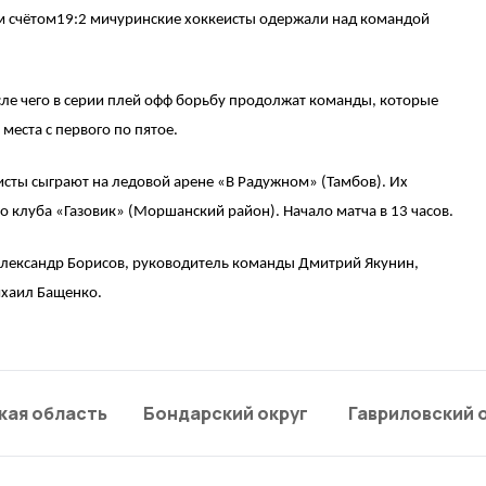
м счётом19:2 мичуринские хоккеисты одержали над командой
сле чего в серии плей офф борьбу продолжат команды, которые
места с первого по пятое.
сты сыграют на ледовой арене «В Радужном» (Тамбов). Их
 клуба «Газовик» (Моршанский район). Начало матча в 13 часов.
Александр Борисов, руководитель команды Дмитрий Якунин,
ихаил Бащенко.
кая область
Бондарский округ
Гавриловский 