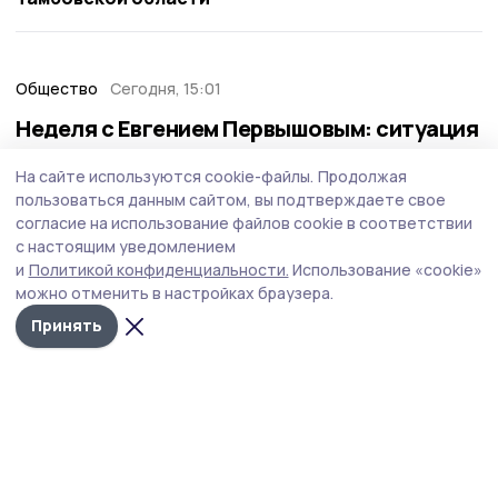
Общество
Сегодня, 15:01
Неделя с Евгением Первышовым: ситуация
на топливном рынке, чистота в городе и
На сайте используются cookie-файлы.
Продолжая
приоритеты образования
пользоваться данным сайтом, вы подтверждаете свое
Губернатор держит на контроле ситуацию с бензином,
согласие на использование файлов cookie в соответствии
требует навести порядок с мусором в Тамбове.
с настоящим уведомлением
и
Политикой конфиденциальности.
Использование «cookie»
можно отменить в настройках браузера.
Принять