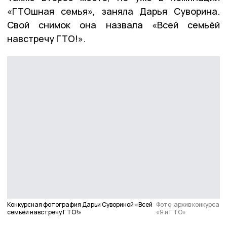
«ГТОшная семья», заняла Дарья Суворина.
Свой снимок она назвала «Всей семьёй
навстречу ГТО!».
Конкурсная фотография Дарьи Сувориной «Всей
Фото: архив конкурса
семьёй навстречу ГТО!»
«Я и ГТО»