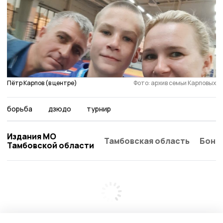
Пётр Карпов (в центре)
Фото: архив семьи Карповых
борьба
дзюдо
турнир
Издания МО
Тамбовская область
Бонд
Тамбовской области