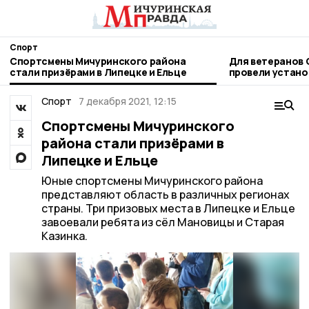
Спорт
Спортсмены Мичуринского района
Для ветеранов 
стали призёрами в Липецке и Ельце
провели устано
следж-хоккею
Спорт
7 декабря 2021, 12:15
Спортсмены Мичуринского
района стали призёрами в
Липецке и Ельце
Юные спортсмены Мичуринского района
представляют область в различных регионах
страны. Три призовых места в Липецке и Ельце
завоевали ребята из сёл Мановицы и Старая
Казинка.