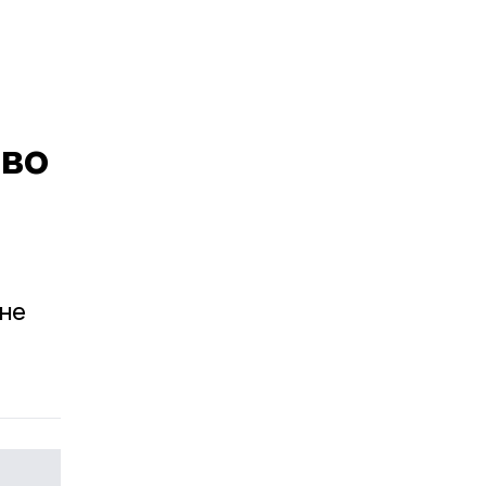
тво
не