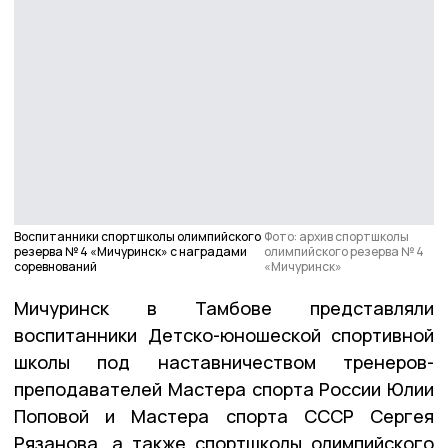
Воспитанники спортшколы олимпийского
Фото: архив спортшколы
резерва № 4 «Мичуринск» с наградами
олимпийского резерва № 4
соревнований
«Мичуринск»
Мичуринск в Тамбове представляли
воспитанники Детско-юношеской спортивной
школы под наставничеством тренеров-
преподавателей Мастера спорта России Юлии
Поповой и Мастера спорта СССР Сергея
Рязанова, а также спортшколы олимпийского