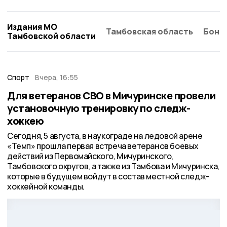
Издания МО
Тамбовская область
Бонд
Тамбовской области
Спорт
Вчера, 16:55
Для ветеранов СВО в Мичуринске провели
установочную тренировку по следж-
хоккею
Сегодня, 5 августа, в наукограде на ледовой арене
«Темп» прошла первая встреча ветеранов боевых
действий из Первомайского, Мичуринского,
Тамбовского округов, а также из Тамбова и Мичуринска,
которые в будущем войдут в состав местной следж-
хоккейной команды.