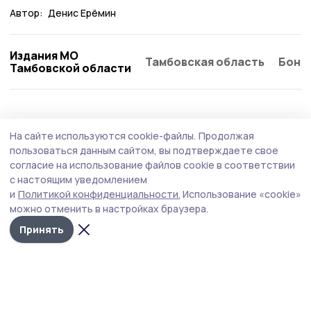
Автор:
Денис Ерёмин
Издания МО
Тамбовская область
Бонд
Тамбовской области
Спорт
30 июля , 13:24
На сайте используются cookie-файлы.
Продолжая
Испанская пресса высоко оценила игру
пользоваться данным сайтом, вы подтверждаете свое
футболиста из Мичуринска
согласие на использование файлов cookie в соответствии
с настоящим уведомлением
Недавно воспитанник мичуринской ДЮСШ Никита
и
Политикой конфиденциальности.
Использование «cookie»
Иосифов перешёл в клуб «Спортинг».
можно отменить в настройках браузера.
Принять