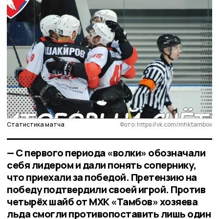
Статистика матча
Фото: https://vk.com/mhktambov
— С первого периода «волки» обозначали
себя лидером и дали понять сопернику,
что приехали за победой. Претензию на
победу подтвердили своей игрой. Против
четырёх шайб от МХК «Тамбов» хозяева
льда смогли противопоставить лишь один