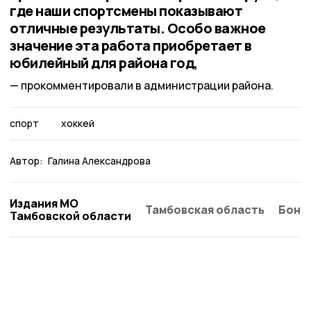
где наши спортсмены показывают
отличные результаты. Особо важное
значение эта работа приобретает в
юбилейный для района год,
прокомментировали в администрации района.
спорт
хоккей
Автор:
Галина Александрова
Издания МО
Тамбовская область
Бонд
Тамбовской области