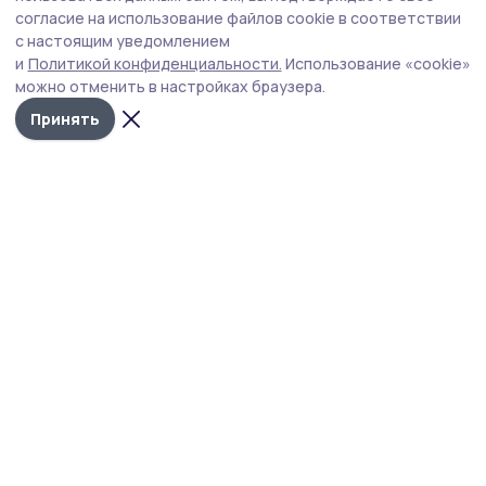
участниками легкоатлетического пробега
согласие на использование файлов cookie в соответствии
с настоящим уведомлением
В наукограде 5 сентября пройдёт VIII Мичуринский
и
Политикой конфиденциальности.
Использование «cookie»
легкоатлетический пробег, посвящённый Году
можно отменить в настройках браузера.
единства народов России.
Принять
На легкоатлетическом пробеге
Фото: архив редакции
Любители спорта и активного образа жизни