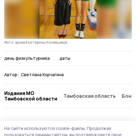
Фото: архив Екатерины Кочевцевой
день физкультурника
даты
Автор:
Светлана Корчагина
Издания МО
Тамбовская область
Бонд
Тамбовской области
Спорт
Сегодня, 09:33
На сайте используются cookie-файлы.
Продолжая
Мичуринцам предлагают стать
пользоваться данным сайтом, вы подтверждаете свое