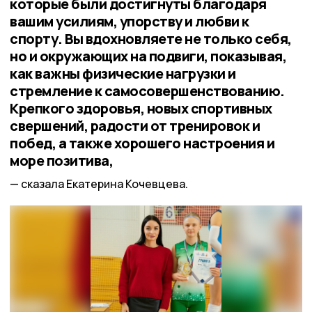
которые были достигнуты благодаря
вашим усилиям, упорству и любви к
спорту. Вы вдохновляете не только себя,
но и окружающих на подвиги, показывая,
как важны физические нагрузки и
стремление к самосовершенствованию.
Крепкого здоровья, новых спортивных
свершений, радости от тренировок и
побед, а также хорошего настроения и
море позитива,
сказала Екатерина Кочевцева.