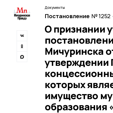
Документы
Постановление
№ 1252 
О признании 
постановлени
Мичуринска от
утверждении 
концессионны
которых явля
имущество м
образования 