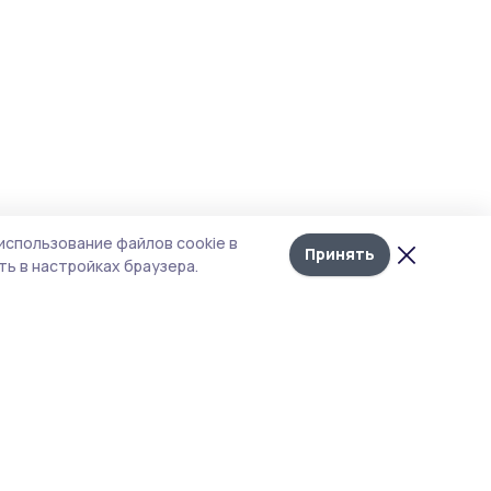
использование файлов cookie в
Принять
ь в настройках браузера.
тика конфиденциальности
 содержит сервисы, использующие
ies. Продолжая пользоваться данным
ом, вы подтверждаете свое согласие на
льзование файлов cookie в соответствии с
тоящим уведомлением и Политикой
иденциальности. Использование «cookie»
о отменить в настройках браузера.