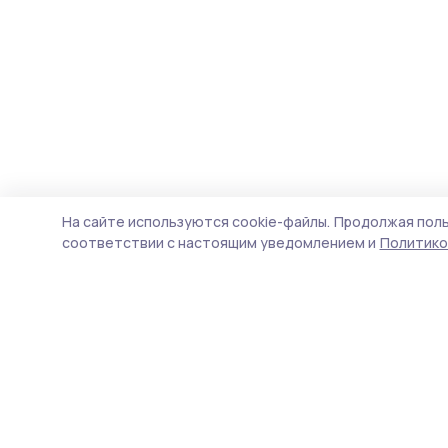
На сайте используются cookie-файлы.
Продолжая поль
соответствии с настоящим уведомлением и
Политико
Мичуринская правда
Новости
Истории
Карточки
Фотогалереи