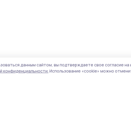
зоваться данным сайтом, вы подтверждаете свое согласие на 
й конфиденциальности.
Использование «cookie» можно отменит
Учредитель и издатель:
ООО «Издательский
Поли
дом «Тамбов»
Сайт
Адрес редакции:
393760, Тамбовская обл., г.
cook
Мичуринск, ул. Советская, д. 305
сайт
испо
Номер телефона редакции:
8(47545) 5-41-18
нас
(добавочный 1), 8(47545) 5-41-18 (добавочный
конф
2)
можн