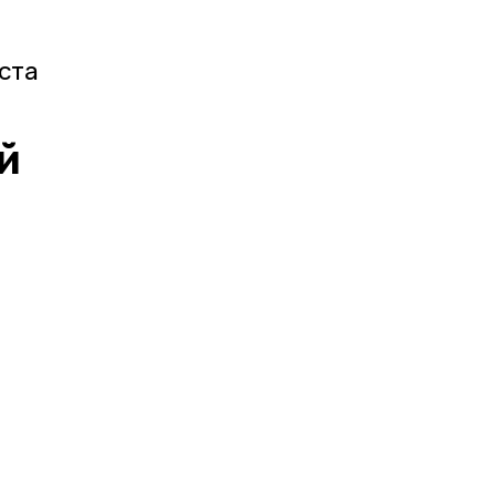
ста
й