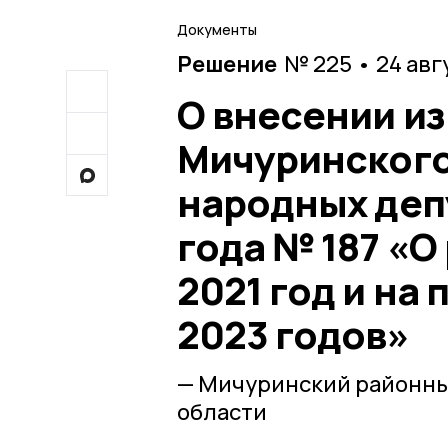
Документы
Решение
№ 225 • 24 авг
О внесении и
Мичуринского
народных депу
года № 187 «
2021 год и на
2023 годов»
— Мичуринский районны
области