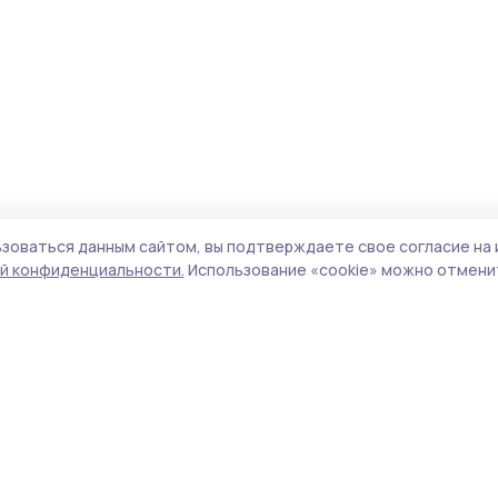
зоваться данным сайтом, вы подтверждаете свое согласие на 
й конфиденциальности.
Использование «cookie» можно отменит
Учредитель и издатель:
ООО «Издательский
Поли
дом «Тамбов»
Сайт
Адрес редакции:
393760, Тамбовская обл., г.
cook
Мичуринск, ул. Советская, д. 305
сайт
испо
Номер телефона редакции:
8(47545) 5-41-18
нас
(добавочный 1), 8(47545) 5-41-18 (добавочный
конф
2)
можн