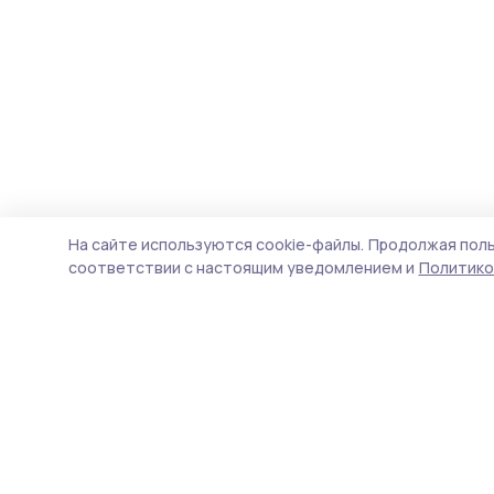
На сайте используются cookie-файлы.
Продолжая поль
соответствии с настоящим уведомлением и
Политико
Мичуринская правда
Новости
Истории
Карточки
Фотогалереи