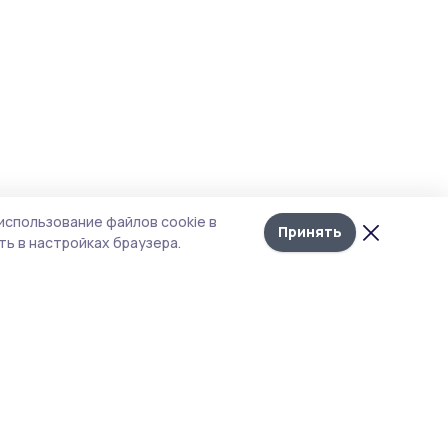
использование файлов cookie в
Принять
ь в настройках браузера.
тика конфиденциальности
 содержит сервисы, использующие
ies. Продолжая пользоваться данным
ом, вы подтверждаете свое согласие на
льзование файлов cookie в соответствии с
тоящим уведомлением и Политикой
иденциальности. Использование «cookie»
о отменить в настройках браузера.