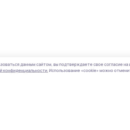
зоваться данным сайтом, вы подтверждаете свое согласие на 
й конфиденциальности.
Использование «cookie» можно отменит
Учредитель и издатель:
ООО «Издательский
Поли
дом «Тамбов»
Сайт
Адрес редакции:
393760, Тамбовская обл., г.
cook
Мичуринск, ул. Советская, д. 305
сайт
испо
Номер телефона редакции:
8(47545) 5-41-18
нас
(добавочный 1), 8(47545) 5-41-18 (добавочный
конф
2)
можн