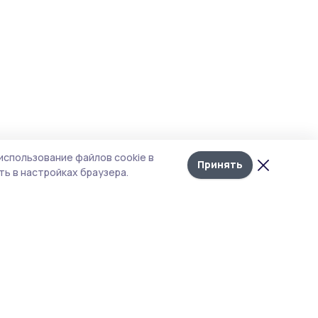
использование файлов cookie в
Принять
ь в настройках браузера.
тика конфиденциальности
 содержит сервисы, использующие
ies. Продолжая пользоваться данным
ом, вы подтверждаете свое согласие на
льзование файлов cookie в соответствии с
тоящим уведомлением и Политикой
иденциальности. Использование «cookie»
о отменить в настройках браузера.