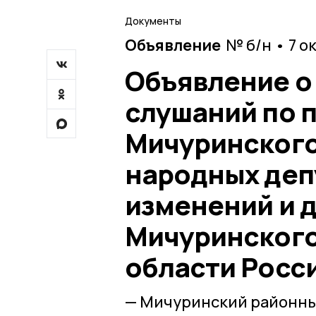
Документы
Объявление
№ б/н • 7 о
Объявление о
слушаний по 
Мичуринского
народных деп
изменений и д
Мичуринского
области Росс
— Мичуринский районны