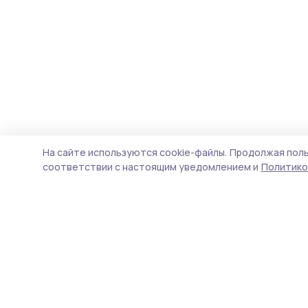
На сайте используются cookie-файлы.
Продолжая поль
соответствии с настоящим уведомлением и
Политико
Мичуринская правда
Новости
Истории
Карточки
Фотогалереи