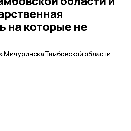
амбовской области и
дарственная
ь на которые не
а Мичуринска Тамбовской области