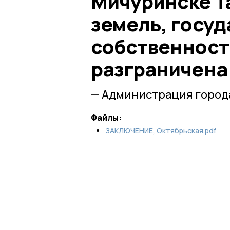
Мичуринске Т
земель, госу
собственност
разграничена
— Администрация город
Файлы:
ЗАКЛЮЧЕНИЕ, Октябрьская.pdf