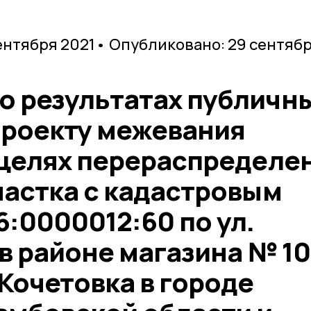
ентября 2021
• Опубликовано: 29 сентяб
 результатах публичн
проекту межевания
 целях перераспределе
частка с кадастровым
:0000012:60 по ул.
в районе магазина № 10
Кочетовка в городе