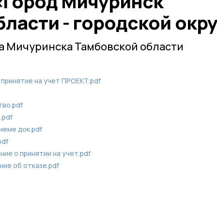
«Город Мичуринск
ласти - городской окру
а Мичуринска Тамбовской области
принятие на учет ПРОЕКТ.pdf
во.pdf
.pdf
иеме док.pdf
pdf
е о принятии на учет.pdf
ие об отказе.pdf