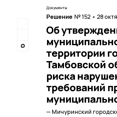
Документы
Решение
№ 152 • 28 окт
Об утвержден
муниципально
территории г
Тамбовской о
риска наруше
требований п
муниципально
— Мичуринский городско