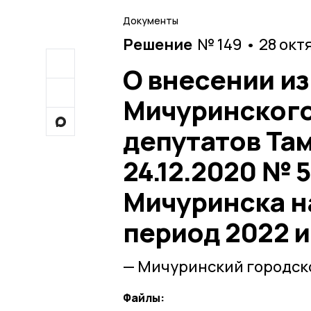
Документы
Решение
№ 149 • 28 окт
О внесении и
Мичуринского
депутатов Та
24.12.2020 № 
Мичуринска на
период 2022 и
— Мичуринский городско
Файлы: